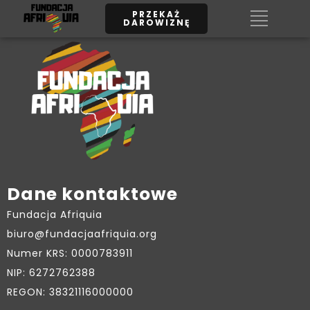
Darowizna na ce
PRZEKAŻ
DAROWIZNĘ
statutowe od
Sandra Szłapa
Dane kontaktowe
Fundacja Afriquia
biuro@fundacjaafriquia.org
Numer KRS: 0000783911
NIP: 6272762388
REGON: 38321116000000